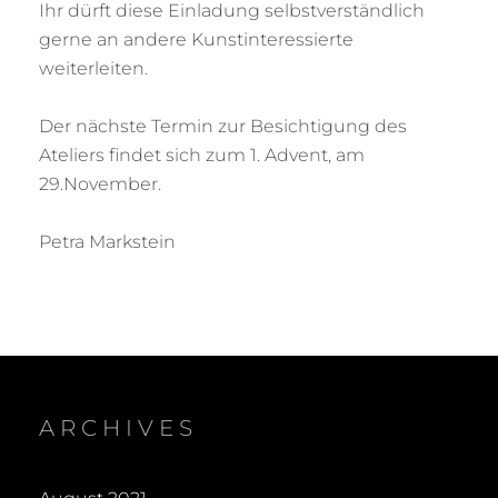
Ihr dürft diese Einladung selbstverständlich
gerne an andere Kunstinteressierte
weiterleiten.
Der nächste Termin zur Besichtigung des
Ateliers findet sich zum 1. Advent, am
29.November.
Petra Markstein
ARCHIVES